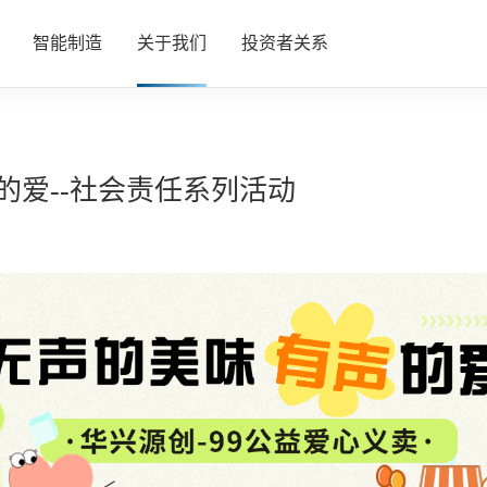
智能制造
关于我们
投资者关系
业（FPD）
“创”造
公司概况
的爱--社会责任系列活动
戴事业（SWD）
“智”造
公司新闻
事业（SEMI）
“质”造
加入我们
业部（EVE）
联系我们
业（IB）
测（HYCT）