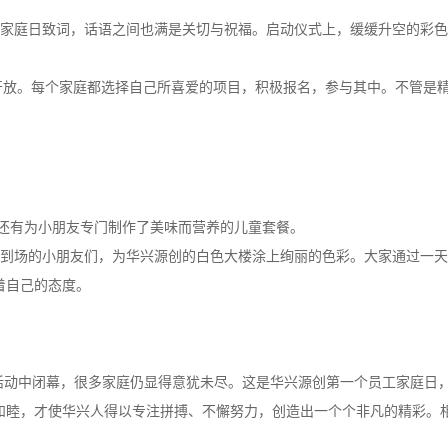
挚的家庭日致词，话语之间也满是关切与祝福。启动仪式上，缓缓升空的彩
。
继开放。每个家庭都选择自己所喜爱的项目，积极报名，参与其中。不管是
还有为小朋友专门制作了美味而营养的儿童套餐。
邀请到场的小朋友们，为华兴源创的白色大楼涂上绚丽的色彩。大家通过一
着自己的态度。
闹的绘画活动中闭幕，很多家庭仍显得意犹未尽。这是华兴源创第一个员工家庭
和睦，才使华兴人得以专注拼搏、不懈努力，创造出一个个非凡的精彩。相