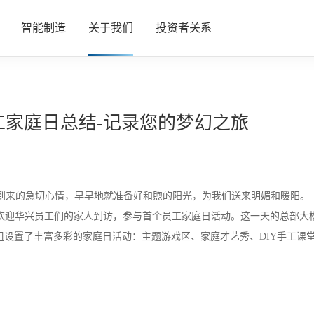
智能制造
关于我们
投资者关系
业（FPD）
“创”造
公司概况
家庭日总结-记录您的梦幻之旅
戴事业（SWD）
“智”造
公司新闻
事业（SEMI）
“质”造
加入我们
”到来的急切心情，早早地就准备好和煦的阳光，为我们送来明媚和暖阳。
热忱欢迎华兴员工们的家人到访，参与首个员工家庭日活动。这一天的总部
业部（EVE）
联系我们
组设置了丰富多彩的家庭日活动：主题游戏区、家庭才艺秀、DIY手工课
业（IB）
测（HYCT）