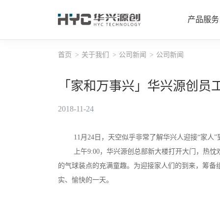
产品服务
首页
关于我们
公司新闻
公司新闻
平板事
「家和万事兴」华兴源创员工
智能穿
2018-11-24
半导体
11月24日，天空似乎非常了解华兴人迎接“家人
上午9:00，华兴源创总部新大楼打开大门，
汽车事
的气球装点的充满童趣。为迎接家人们的到来，筹备
孵化事
实、愉快的一天。
华兴检